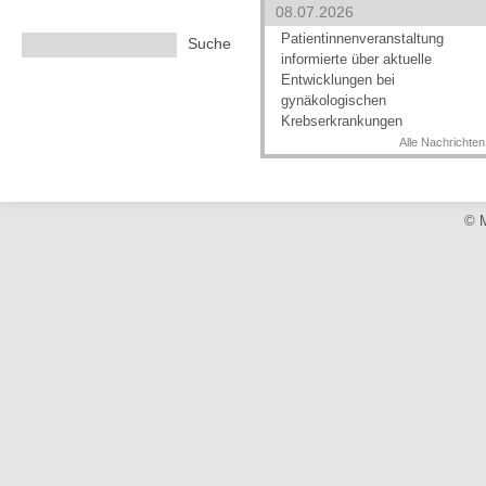
08.07.2026
Patientinnenveranstaltung
informierte über aktuelle
Entwicklungen bei
gynäkologischen
Krebserkrankungen
Alle Nachrichten
© M