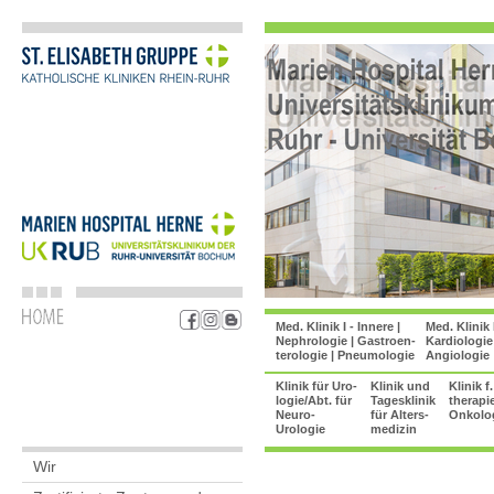
Med. Klinik I - Innere |
Med. Klinik 
Nephrologie | Gastroen-
Kardiologie 
terologie | Pneumologie
Angiologie
Klinik für Uro-
Klinik und
Klinik f
logie/Abt. für
Tagesklinik
therapie
Neuro-
für Alters-
Onkolo
Urologie
medizin
Wir